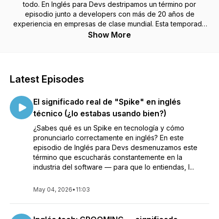
todo. En Inglés para Devs destripamos un término por
episodio junto a developers con más de 20 años de
experiencia en empresas de clase mundial. Esta temporada
con Vicente Plata, Staff Engineer en Pinterest y xAI — alguien
Show More
que literalmente construye herramientas de AI mientras
hablamos.
Latest Episodes
El significado real de "Spike" en inglés
técnico (¿lo estabas usando bien?)
¿Sabes qué es un Spike en tecnología y cómo
pronunciarlo correctamente en inglés? En este
episodio de Inglés para Devs desmenuzamos este
término que escucharás constantemente en la
industria del software — para que lo entiendas, l...
May 04, 2026
•
11:03