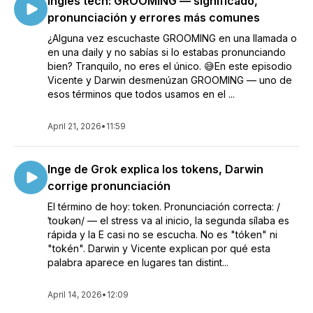
Inglés tech: GROOMING — significado,
pronunciación y errores más comunes
¿Alguna vez escuchaste GROOMING en una llamada o
en una daily y no sabías si lo estabas pronunciando
bien? Tranquilo, no eres el único. 😅En este episodio
Vicente y Darwin desmenúzan GROOMING — uno de
esos términos que todos usamos en el ...
April 21, 2026
•
11:59
Inge de Grok explica los tokens, Darwin
corrige pronunciación
El término de hoy: token. Pronunciación correcta: /
ˈtoʊkən/ — el stress va al inicio, la segunda sílaba es
rápida y la E casi no se escucha. No es "tóken" ni
"tokén". Darwin y Vicente explican por qué esta
palabra aparece en lugares tan distint...
April 14, 2026
•
12:09