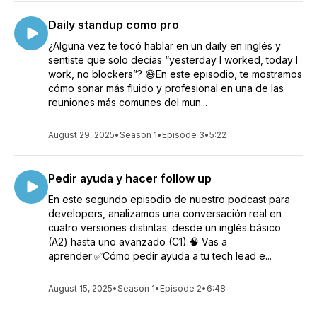
Daily standup como pro
¿Alguna vez te tocó hablar en un daily en inglés y
sentiste que solo decías “yesterday I worked, today I
work, no blockers”? 😅En este episodio, te mostramos
cómo sonar más fluido y profesional en una de las
reuniones más comunes del mun...
August 29, 2025
•
Season 1
•
Episode 3
•
5:22
Pedir ayuda y hacer follow up
En este segundo episodio de nuestro podcast para
developers, analizamos una conversación real en
cuatro versiones distintas: desde un inglés básico
(A2) hasta uno avanzado (C1).🧠 Vas a
aprender:✅Cómo pedir ayuda a tu tech lead e...
August 15, 2025
•
Season 1
•
Episode 2
•
6:48