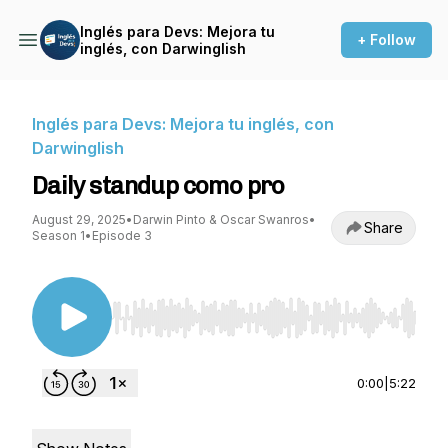
Inglés para Devs: Mejora tu
+ Follow
inglés, con Darwinglish
Inglés para Devs: Mejora tu inglés, con
Darwinglish
Daily standup como pro
August 29, 2025
•
Darwin Pinto & Oscar Swanros
•
Share
Season 1
•
Episode 3
Use Left/Right to seek, Home/End to jump to st
0:00
|
5:22