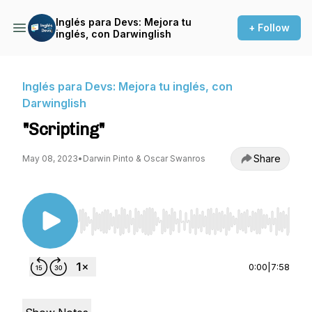
Inglés para Devs: Mejora tu
+ Follow
inglés, con Darwinglish
Inglés para Devs: Mejora tu inglés, con
Darwinglish
"Scripting"
Share
May 08, 2023
•
Darwin Pinto & Oscar Swanros
Use Left/Right to seek, Home/End to jump to st
0:00
|
7:58