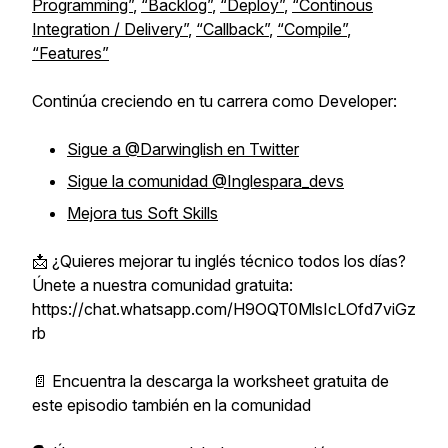
Programming”
,
“Backlog”
,
“Deploy”
,
“Continous
Integration / Delivery”
,
“Callback”
,
“Compile”
,
“Features”
Continúa creciendo en tu carrera como Developer:
Sigue a @Darwinglish en Twitter
Sigue la comunidad @Inglespara_devs
Mejora tus Soft Skills
📩 ¿Quieres mejorar tu inglés técnico todos los días?
Únete a nuestra comunidad gratuita:
https://chat.whatsapp.com/H9OQT0MlsIcLOfd7viGz
rb
📄 Encuentra la descarga la worksheet gratuita de
este episodio también en la comunidad